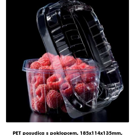
PET posudica s poklopcem, 185x114x135mm,