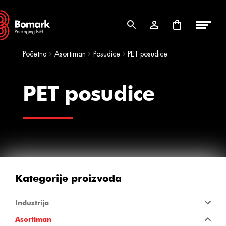
Skip
Skip
to
to
navigation
content
Početna
Asortiman
Posudice
PET posudice
PET posudice
Kategorije proizvoda
Industrija
Asortiman