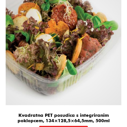
Kvadratna PET posudica s integriranim
poklopcem, 134×128,5×64,5mm, 500ml