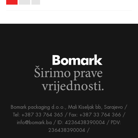
Bomark packaging d.o.o., Mali Kiseljak bb, Sarajevo /
Tel: +387 33 764 365 / Fax: +387 33 764 366 /
info@bomark.ba /
ID: 4236438390004 / PDV:
236438390004 /