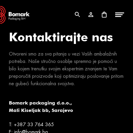
Skip
Skip
to
to
navigation
content
Kontaktirajte nas
Otvoreni smo za sva pitanja u vezi Vaših ambalažnih
potreba. Naše stručno osoblje spremno je pomoći u
bilo kojem trenutku svojim ekspertnim znanjem te Vam
preporučiti proizvode koji optimiziraju poslovanje pritom
ne gubeći funkcionalna svojstva.
Bomark packaging d.o.o.,
Mali Kiseljak bb, Sarajevo
T:
+387 33 764 365
E:
info@bomark.ba