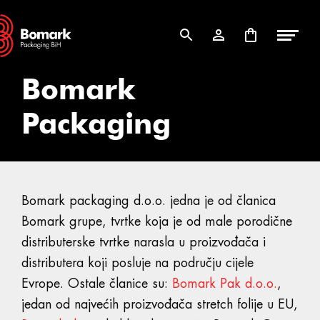
Skip
Skip
to
to
navigation
content
Bomark
Packaging
Bomark packaging d.o.o. jedna je od članica
Bomark grupe, tvrtke koja je od male porodične
distributerske tvrtke narasla u proizvođača i
distributera koji posluje na području cijele
Evrope. Ostale članice su:
Bomark Pak d.o.o.
,
jedan od najvećih proizvođača stretch folije u EU,