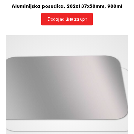
Aluminijska posudica, 202x137x50mm, 900ml
Dodaj na Listu za upit