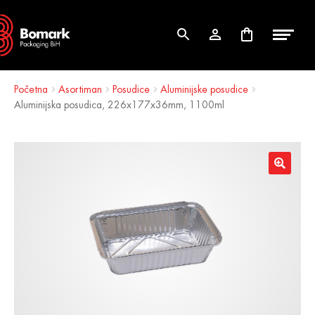
Skip
Skip
to
to
navigation
content
Početna
Asortiman
Posudice
Aluminijske posudice
Aluminijska posudica, 226x177x36mm, 1100ml