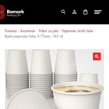
Skip
Skip
to
to
navigation
content
Početna
Asortiman
Pribor za jelo
Papirnate i kraft čaše
Bijela papirnata čaša, fi 73mm, 185 ml