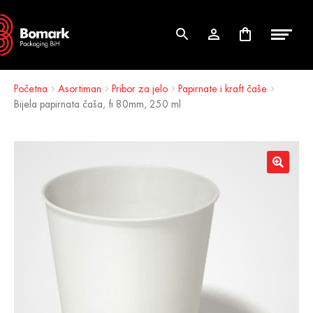
Skip
Skip
to
to
navigation
content
Početna
Asortiman
Pribor za jelo
Papirnate i kraft čaše
Bijela papirnata čaša, fi 80mm, 250 ml