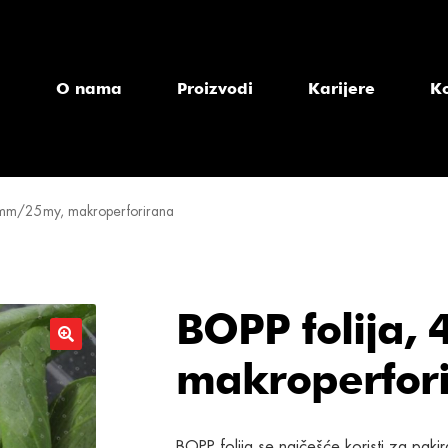
a
O nama
Proizvodi
Karijere
K
0mm/25my, makroperforirana
BOPP folija,
makroperfor
BOPP folija se najčešće koristi za pak