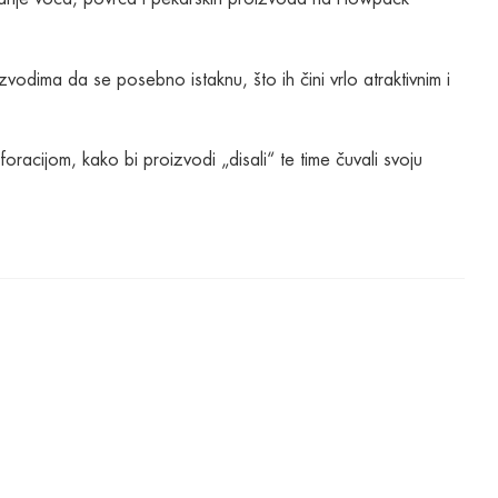
odima da se posebno istaknu, što ih čini vrlo atraktivnim i
racijom, kako bi proizvodi „disali“ te time čuvali svoju