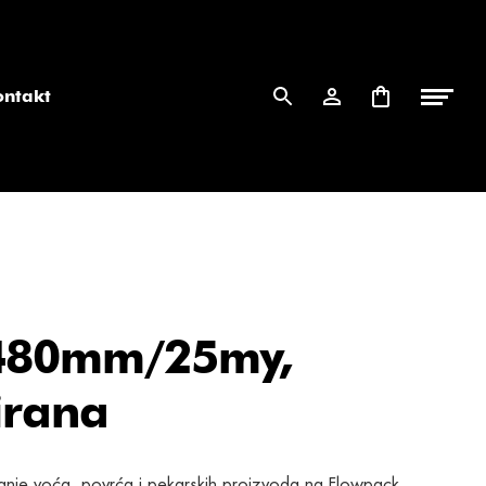
ontakt
 480mm/25my,
irana
iranje voća, povrća i pekarskih proizvoda na Flowpack