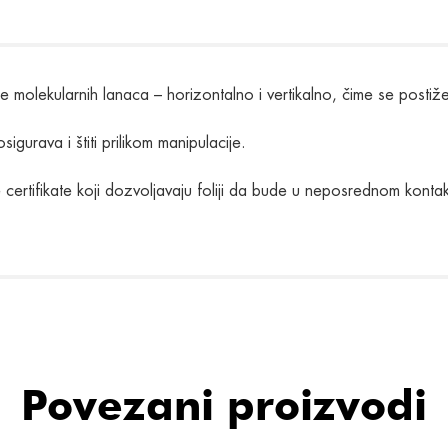
cije molekularnih lanaca – horizontalno i vertikalno, čime se post
igurava i štiti prilikom manipulacije.
 certifikate koji dozvoljavaju foliji da bude u neposrednom kont
Povezani proizvodi