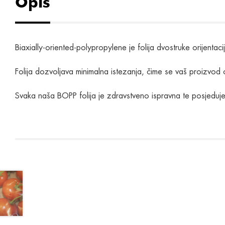
Opis
Biaxially-oriented-polypropylene je folija dvostruke orijenta
Folija dozvoljava minimalna istezanja, čime se vaš proizvod os
Svaka naša BOPP folija je zdravstveno ispravna te posjeduje