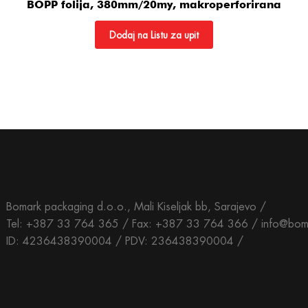
BOPP folija, 380mm/20my, makroperforirana
Dodaj na Listu za upit
Bomark packaging d.o.o., Mali Kiseljak bb, Sarajevo /
Tel: +387 33 764 365 / Fax: +387 33 764 366 / info@bom
ID: 4236438390004 / PDV: 236438390004 /