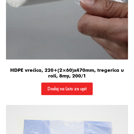
HDPE vrećica, 220+(2×60)x470mm, tregerica u
roli, 8my, 200/1
Dodaj na Listu za upit