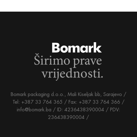
Bomark packaging d.o.o., Mali Kiseljak bb, Sarajevo /
Tel: +387 33 764 365 / Fax: +387 33 764 366 /
info@bomark.ba /
ID: 4236438390004 / PDV:
236438390004 /