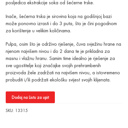
posljedica ekstrakcije soka od šećerne trske.
Inače, šećerna trska je sirovina koja na godišnjoj bazi
može ponovno izrasti i do 3 puta, što je čini pogodnom
za korištenje u velikim količinama.
Pulpa, osim što je održivo rješenje, čuva svježinu hrane na
njenom najvišem nivou i do 2 dana te je prikladna za
masnu i vlažnu hranu. Samim time idealno je rješenje za
sve ugostitelje koji značajke svojih prehrambenih
proizvoda žele zadržati na najvišem nivou, a istovremeno
probuditi i/ili podržati ekološku svijest svojih klijenata.
Dodaj na Listu za upit
SKU:
13315