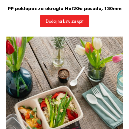
PP poklopac za okruglu Hot2Go posudu, 130mm
Dodaj na Listu za upit