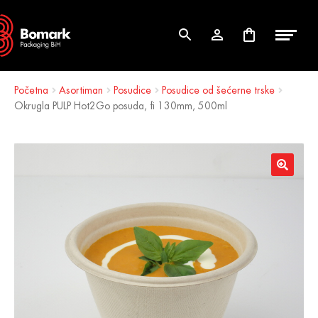
Skip
Skip
to
to
navigation
content
Početna
Asortiman
Posudice
Posudice od šećerne trske
Okrugla PULP Hot2Go posuda, fi 130mm, 500ml