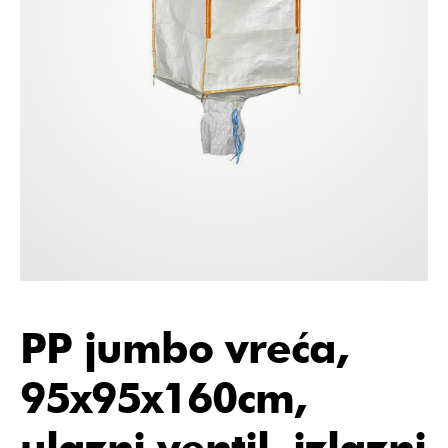
PP jumbo vreća,
95x95x160cm,
ulazni ventil, izlazni