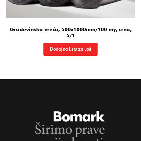
Građevinska vreća, 500x1000mm/100 my, crna,
5/1
Dodaj na Listu za upit