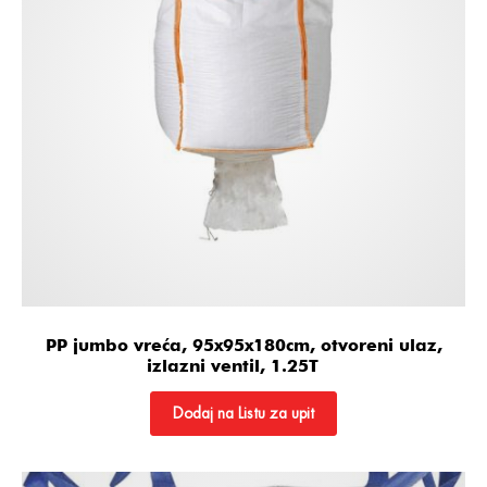
PP jumbo vreća, 95x95x180cm, otvoreni ulaz,
izlazni ventil, 1.25T
Dodaj na Listu za upit