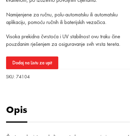
kvalitetom, po izuzetno povoljnim cijenama.
Namijenjene za ručnu, polu-automatsku ili automatsku
aplikaciju, pomoću ručnih ili baterijskih vezačica.
Visoka prekidna čvrstoća i UV stabilnost ovu traku čine
pouzdanim rješenjem za osiguravanje svih vrsta tereta.
Dodaj na Listu za upit
SKU:
74104
Opis