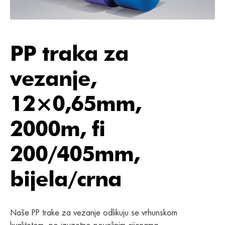
PP traka za
vezanje,
12×0,65mm,
2000m, fi
200/405mm,
bijela/crna
Naše PP trake za vezanje odlikuju se vrhunskom