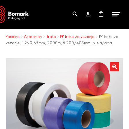
Skip
Skip
to
to
navigation
content
Početna
Asortiman
Trake
PP trake za vezanje
PP traka za
vezanje, 12×0,65mm, 2000m, fi 200/405mm, bijela/crna