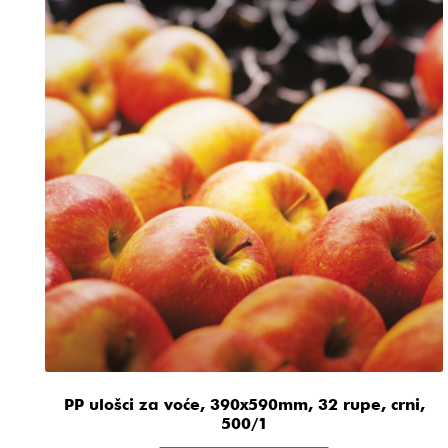
PP ulošci za voće, 390x590mm, 32 rupe, crni,
500/1