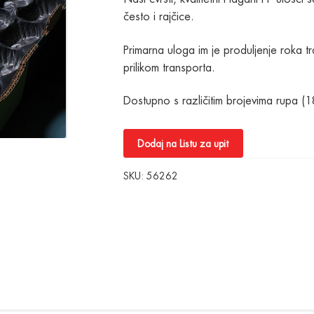
često i rajčice.
Primarna uloga im je produljenje roka t
prilikom transporta.
Dostupno s različitim brojevima rupa (1
Dodaj na Listu za upit
SKU:
56262