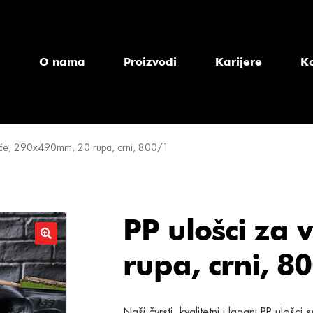
a
O nama
Proizvodi
Karijere
K
voće, 290x490mm, 20 rupa, crni, 800/1
PP ulošci za
rupa, crni, 8
Naši čvrsti, kvalitetni i lagani PP ulošci