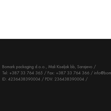
Bomark packaging d.o.o., Mali Kiseljak bb, Sarajevo /
Tel: +387 33 764 365 / Fax: +387 33 764 366 / info@bom
ID: 4236438390004 / PDV: 236438390004 /