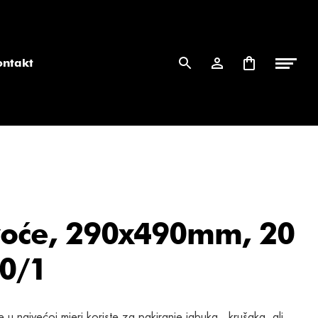
ontakt
 voće, 290x490mm, 20
00/1
 se u najvećoj mjeri koriste za pakiranje jabuka, krušaka, ali