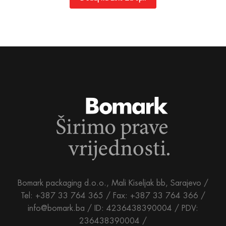
Bomark packaging d.o.o., Mali Kiseljak bb, Sarajevo /
Tel: +387 33 764 365 / Fax: +387 33 764 366 /
info@bomark.ba /
ID: 4236438390004 / PDV:
236438390004 /