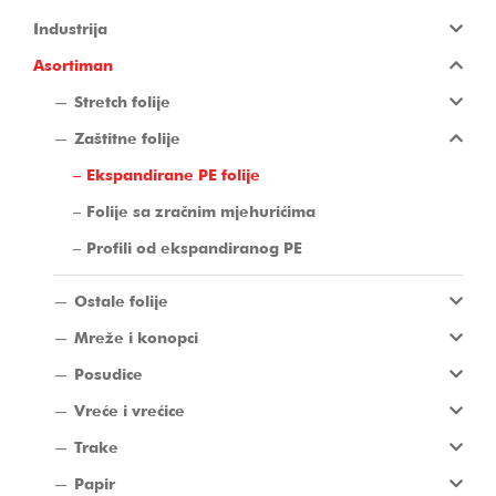
Industrija
Asortiman
Stretch folije
Zaštitne folije
Ekspandirane PE folije
Folije sa zračnim mjehurićima
Profili od ekspandiranog PE
Ostale folije
Mreže i konopci
Posudice
Vreće i vrećice
Trake
Papir