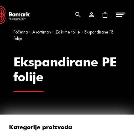
Skip
Skip
to
to
navigation
content
Početna
Asortiman
Zaštitne folije
Ekspandirane PE
folije
Ekspandirane PE
folije
Kategorije proizvoda