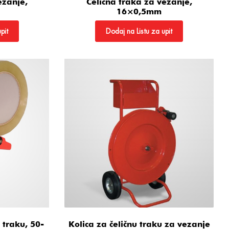
ezanje,
Čelična traka za vezanje,
16×0,5mm
pit
Dodaj na Listu za upit
 traku, 50-
Kolica za čeličnu traku za vezanje