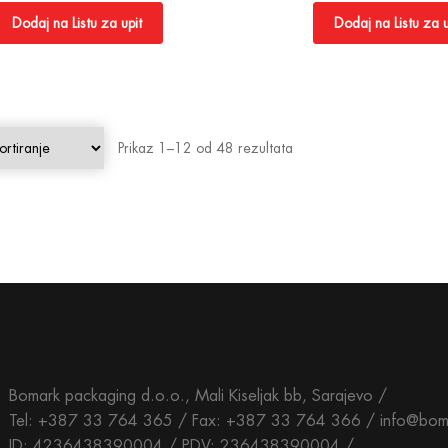
Dodaj na Listu za upit
Dodaj na Listu za u
Prikaz 1–12 od 48 rezultata
Bomark packaging d.o.o., Mali Kiseljak bb, Sarajevo /
Tel: +387 33 764 365 / Fax: +387 33 764 366 / info@bom
ID: 4236438390004 / PDV: 236438390004 /