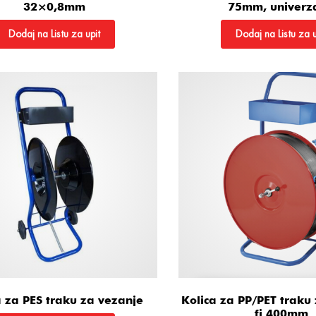
32×0,8mm
75mm, univerza
Dodaj na Listu za upit
Dodaj na Listu za u
a za PES traku za vezanje
Kolica za PP/PET traku
fi 400mm