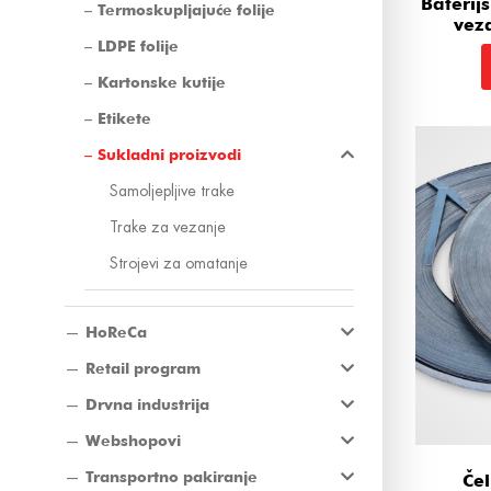
Baterij
Termoskupljajuće folije
vez
LDPE folije
Kartonske kutije
Etikete
Sukladni proizvodi
Samoljepljive trake
Trake za vezanje
Strojevi za omatanje
HoReCa
Retail program
Drvna industrija
Webshopovi
Transportno pakiranje
Čel