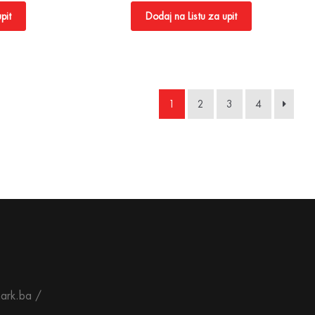
pit
Dodaj na Listu za upit
1
2
3
4
ark.ba /