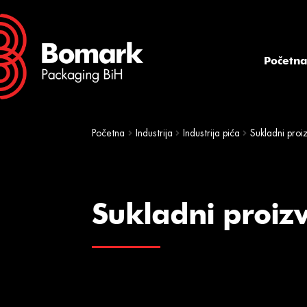
Skip
Skip
to
to
navigation
content
Početn
Početna
Industrija
Industrija pića
Sukladni proi
Sukladni proiz