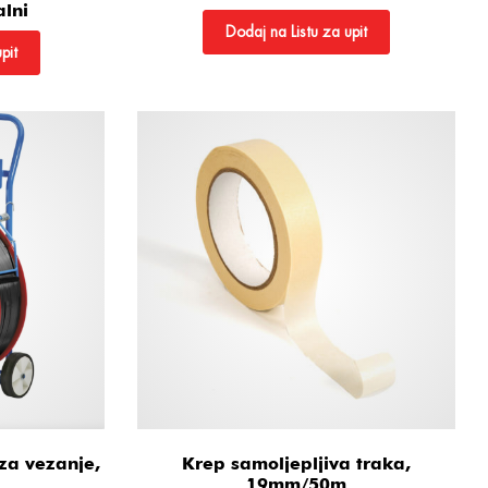
lni
Dodaj na Listu za upit
pit
 za vezanje,
Krep samoljepljiva traka,
19mm/50m