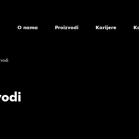
a
O nama
Proizvodi
Karijere
K
zvodi
vodi