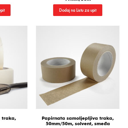
pit
Dodaj na Listu za upit
 traka,
Papirnata samoljepljiva traka,
50mm/50m, solvent, smeđa