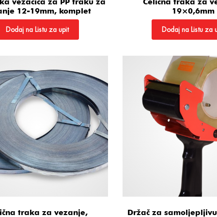
ska vezačica za PP traku za
Čelična traka za v
anje 12-19mm, komplet
19×0,6mm
Dodaj na Listu za upit
Dodaj na Listu za u
ična traka za vezanje,
Držač za samoljepljivu