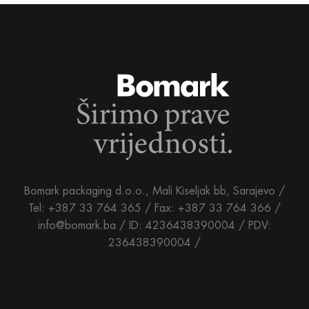
Bomark packaging d.o.o., Mali Kiseljak bb, Sarajevo /
Tel: +387 33 764 365 / Fax: +387 33 764 366 /
info@bomark.ba /
ID: 4236438390004 / PDV:
236438390004 /