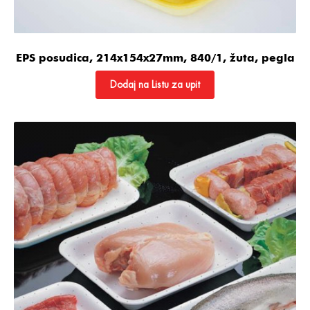
EPS posudica, 214x154x27mm, 840/1, žuta, pegla
Dodaj na Listu za upit