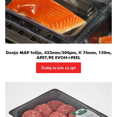
Donja MAP folija, 423mm/300µm, fi 76mm, 150m,
APET/PE EVOH+PEEL
Dodaj na Listu za upit