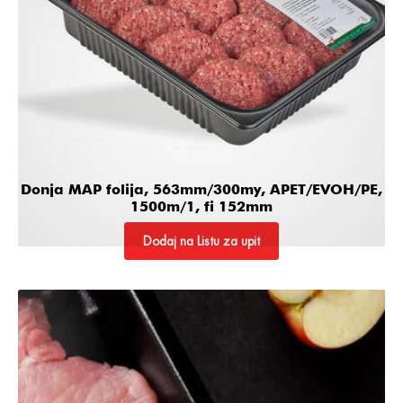
Donja MAP folija, 563mm/300my, APET/EVOH/PE,
1500m/1, fi 152mm
Dodaj na Listu za upit