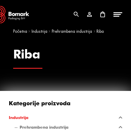
Skip
Skip
to
to
navigation
content
Početna
Industrija
Prehrambena industrija
Riba
Riba
Kategorije proizvoda
Industrija
Prehrambena industrija