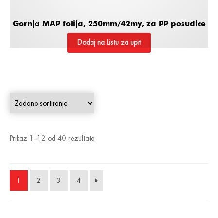
Gornja MAP folija, 250mm/42my, za PP posudice
Dodaj na Listu za upit
Prikaz 1–12 od 40 rezultata
1
2
3
4