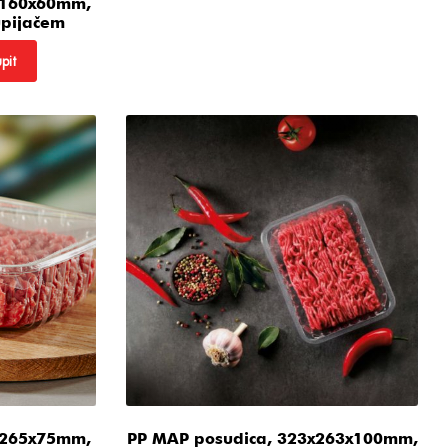
x160x60mm,
upijačem
pit
x265x75mm,
PP MAP posudica, 323x263x100mm,