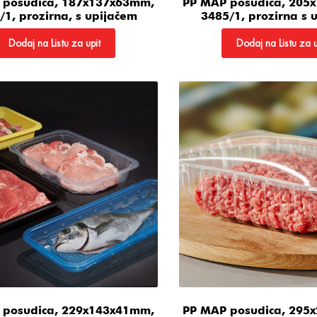
 posudica, 187x137x63mm,
PP MAP posudica, 205
/1, prozirna, s upijačem
3485/1, prozirna s 
Dodaj na Listu za upit
Dodaj na Listu za u
 posudica, 229x143x41mm,
PP MAP posudica, 295