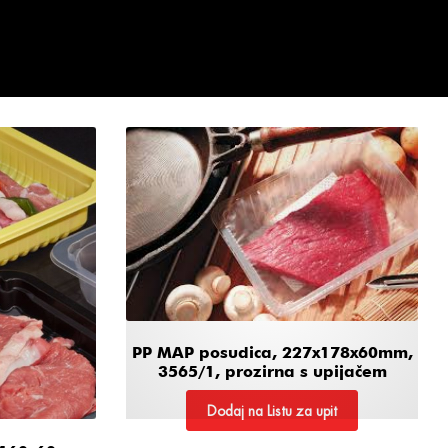
PP MAP posudica, 227x178x60mm,
3565/1, prozirna s upijačem
Dodaj na Listu za upit