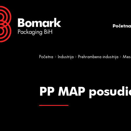
Skip
Skip
to
to
navigation
content
Početn
Početna
Industrija
Prehrambena industrija
Mes
PP MAP posudi