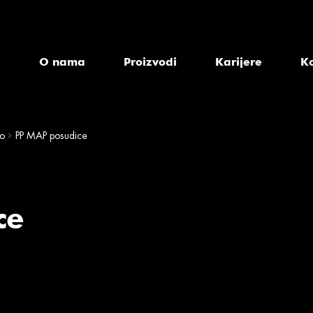
a
O nama
Proizvodi
Karijere
K
o
PP MAP posudice
ce