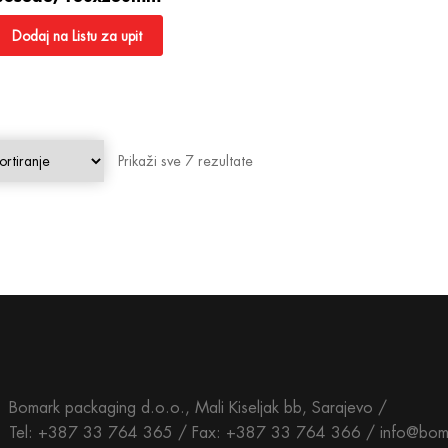
Dodaj na Listu za upit
Prikaži sve 7 rezultate
Bomark packaging d.o.o., Mali Kiseljak bb, Sarajevo /
Tel: +387 33 764 365 / Fax: +387 33 764 366 / info@bom