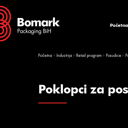
Skip
Skip
to
to
navigation
content
Početn
Početna
Industrija
Retail program
Posudice
P
Poklopci za po