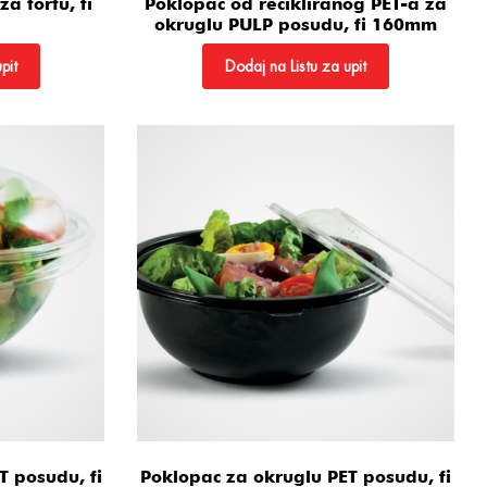
a tortu, fi
Poklopac od recikliranog PET-a za
okruglu PULP posudu, fi 160mm
pit
Dodaj na Listu za upit
T posudu, fi
Poklopac za okruglu PET posudu, fi