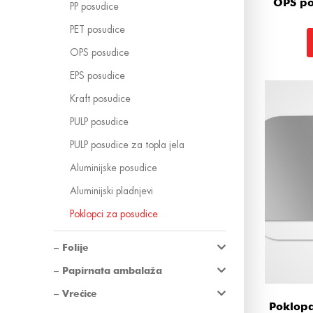
OPS pok
PP posudice
PET posudice
OPS posudice
EPS posudice
Kraft posudice
PULP posudice
PULP posudice za topla jela
Aluminijske posudice
Aluminijski pladnjevi
Poklopci za posudice
Folije
Papirnata ambalaža
Vrećice
Poklopa