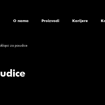
a
O nama
Proizvodi
Karijere
K
oklopci za posudice
sudice