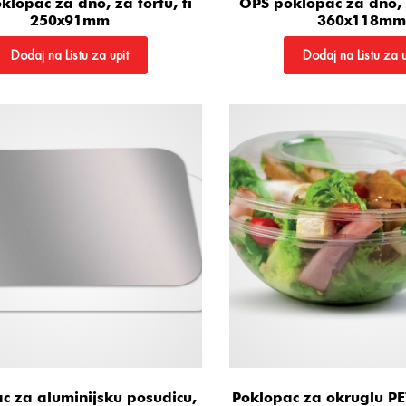
lopac za dno, za tortu, fi
OPS poklopac za dno, z
250x91mm
360x118mm
Dodaj na Listu za upit
Dodaj na Listu za u
c za aluminijsku posudicu,
Poklopac za okruglu PE