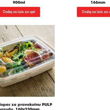
900ml
166mm
Dodaj na Listu za upit
Dodaj na Listu za u
lopac za pravokutnu PULP
posudu, 160x230mm