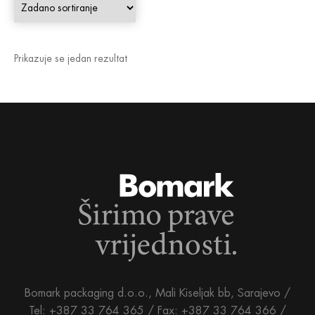
Prikazuje se jedan rezultat
Bomark packaging d.o.o., Mali Kiseljak bb, Sarajevo /
Tel: +387 33 764 365 / Fax: +387 33 764 366 /