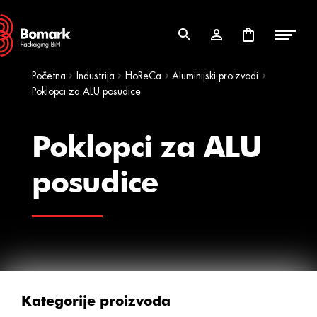
Skip
Skip
to
to
navigation
content
Početna
Industrija
HoReCa
Aluminijski proizvodi
Poklopci za ALU posudice
Poklopci za ALU
posudice
Kategorije proizvoda