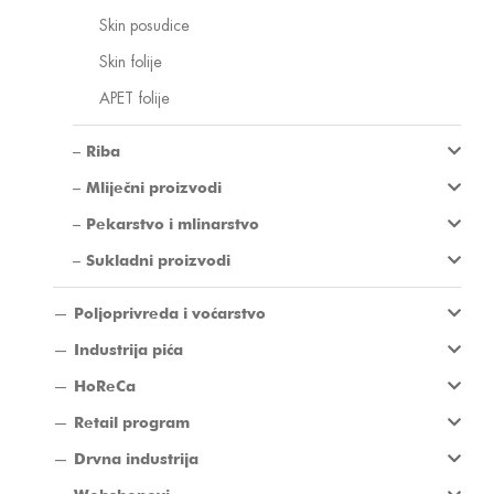
Skin posudice
Skin folije
APET folije
Riba
Mliječni proizvodi
Pekarstvo i mlinarstvo
Sukladni proizvodi
Poljoprivreda i voćarstvo
Industrija pića
HoReCa
Retail program
Drvna industrija