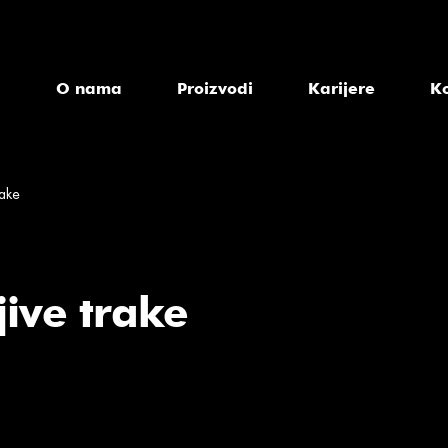
a
O nama
Proizvodi
Karijere
K
rake
jive trake