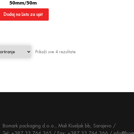
50mm/50m
Dodaj na Listu za upit
Prikaži sve 4 rezultate
Bomark packaging d.o.o., Mali Kiseljak bb, Sarajevo /
Tel: +387 33 764 365 / Fax: +387 33 764 366 / info@bom