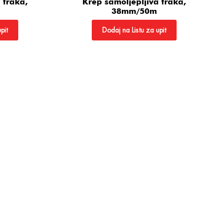
 traka,
Krep samoljepljiva traka,
38mm/50m
pit
Dodaj na Listu za upit