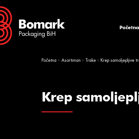
Skip
Skip
to
to
navigation
content
Početn
Početna
Asortiman
Trake
Krep samoljepljive t
Krep samoljepl