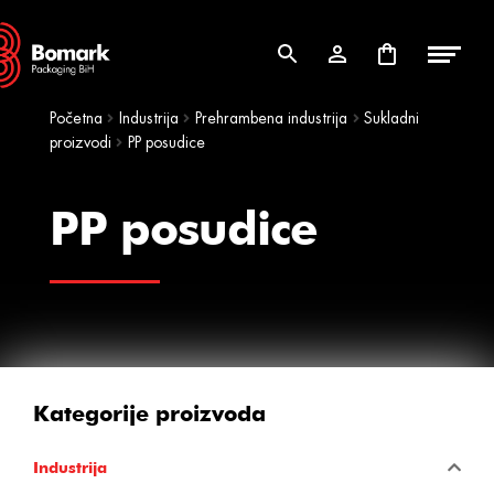
Skip
Skip
to
to
navigation
content
Početna
Industrija
Prehrambena industrija
Sukladni
proizvodi
PP posudice
PP posudice
Kategorije proizvoda
Industrija