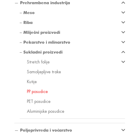
Prehrambena industrija
Meso
Riba
Mliječni proizvodi
Pekarstvo i mlinarstvo
Sukladni proizvodi
Stretch folije
Samoljepljive trake
Kutije
PP posudice
PET posudice
Aluminijske posudice
Poljoprivreda i voćarstvo