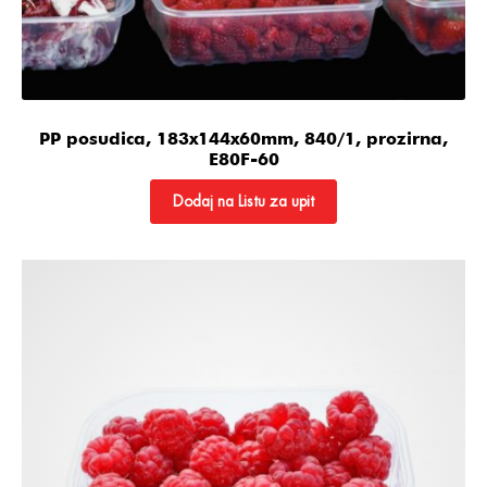
PP posudica, 183x144x60mm, 840/1, prozirna,
E80F-60
Dodaj na Listu za upit