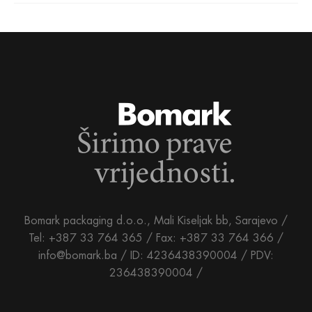
Bomark packaging d.o.o., Mali Kiseljak bb, Sarajevo /
Tel: +387 33 764 365 / Fax: +387 33 764 366 /
info@bomark.ba /
ID: 4236438390004 / PDV:
236438390004 /