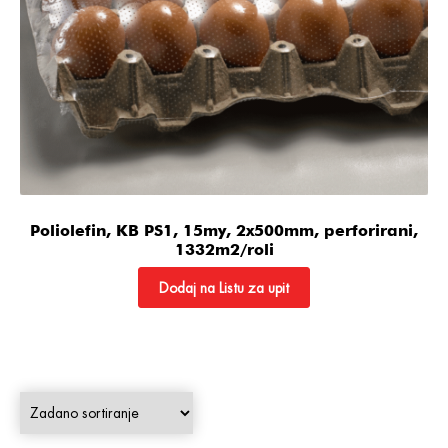
Poliolefin, KB PS1, 15my, 2x500mm, perforirani,
1332m2/roli
Dodaj na Listu za upit