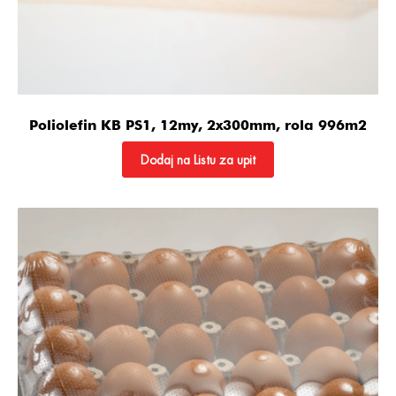
Poliolefin KB PS1, 12my, 2x300mm, rola 996m2
Dodaj na Listu za upit