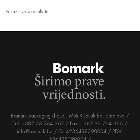
Prikaži sve 4 rezultate
Bomark packaging d.o.o., Mali Kiseljak bb, Sarajevo /
Tel: +387 33 764 365 / Fax: +387 33 764 366 /
info@bomark.ba /
ID: 4236438390004 / PDV:
236438390004 /