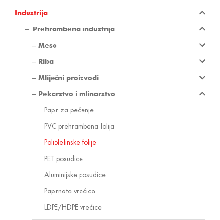
Industrija
Prehrambena industrija
Meso
Riba
Mliječni proizvodi
Pekarstvo i mlinarstvo
Papir za pečenje
PVC prehrambena folija
Poliolefinske folije
PET posudice
Aluminijske posudice
Papirnate vrećice
LDPE/HDPE vrećice