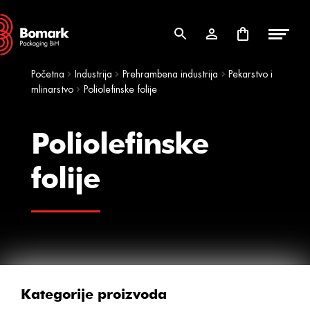
Skip
Skip
to
to
navigation
content
Početna
Industrija
Prehrambena industrija
Pekarstvo i
mlinarstvo
Poliolefinske folije
Poliolefinske
folije
Kategorije proizvoda