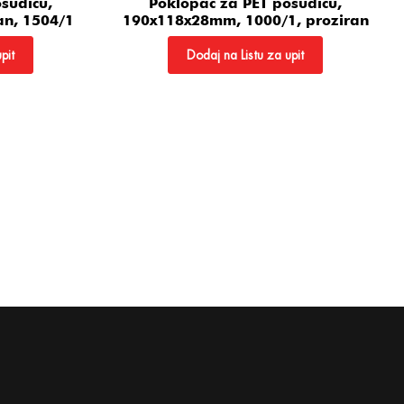
sudicu,
Poklopac za PET posudicu,
an, 1504/1
190x118x28mm, 1000/1, proziran
pit
Dodaj na Listu za upit