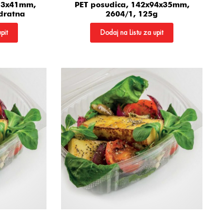
113x41mm,
PET posudica, 142x94x35mm,
dratna
2604/1, 125g
pit
Dodaj na Listu za upit