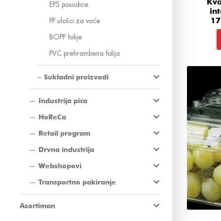
Kva
EPS posudice
in
17
PP ulošci za voće
BOPP folije
PVC prehrambena folija
Sukladni proizvodi
Industrija pića
HoReCa
Retail program
Drvna industrija
Webshopovi
Transportno pakiranje
Asortiman