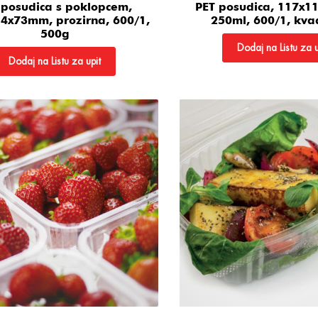
 posudica s poklopcem,
PET posudica, 117x
4x73mm, prozirna, 600/1,
250ml, 600/1, kva
500g
Dodaj na Listu za u
Dodaj na Listu za upit