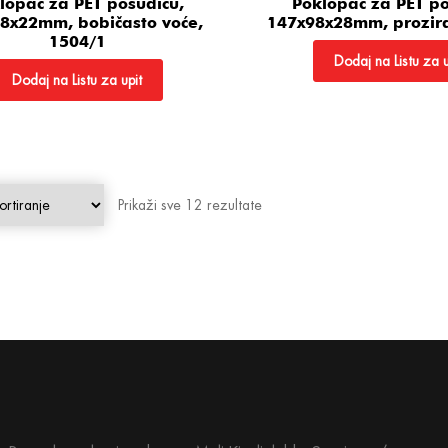
lopac za PET posudicu,
Poklopac za PET po
8x22mm, bobičasto voće,
147x98x28mm, prozir
1504/1
Dodaj na Listu za u
Dodaj na Listu za upit
Prikaži sve 12 rezultate