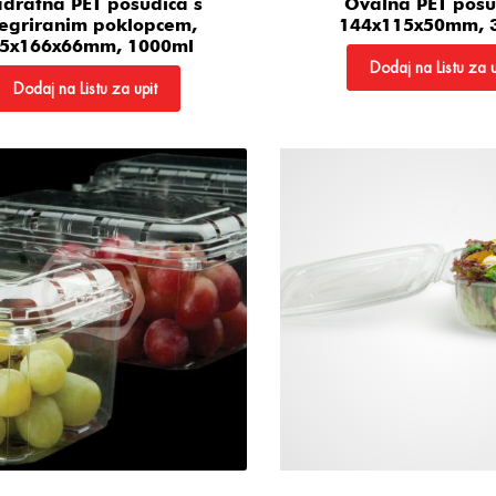
dratna PET posudica s
Ovalna PET posu
tegriranim poklopcem,
144x115x50mm, 
5x166x66mm, 1000ml
Dodaj na Listu za u
Dodaj na Listu za upit