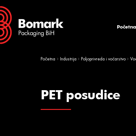
Skip
Skip
to
to
navigation
content
Početn
Početna
Industrija
Poljoprivreda i voćarstvo
Voć
PET posudice