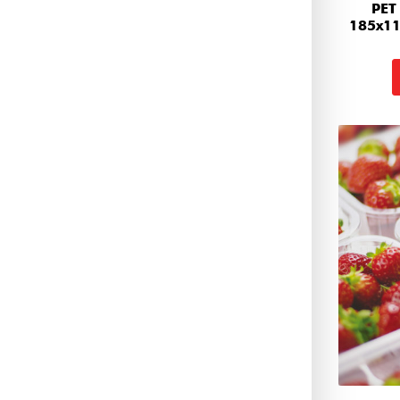
PET
185x11