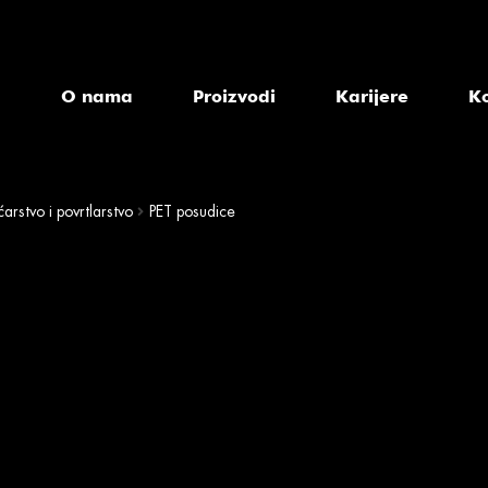
a
O nama
Proizvodi
Karijere
K
arstvo i povrtlarstvo
PET posudice