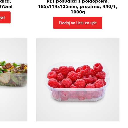
dica,
PET posudica s poklopcem,
375ml
185x114x135mm, prozirna, 440/1,
1000g
pit
Dodaj na Listu za upit