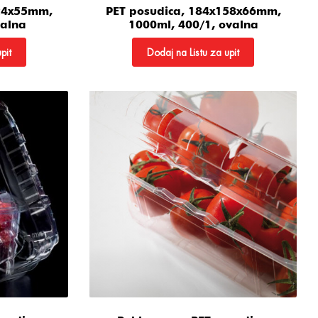
124x55mm,
PET posudica, 184x158x66mm,
valna
1000ml, 400/1, ovalna
pit
Dodaj na Listu za upit