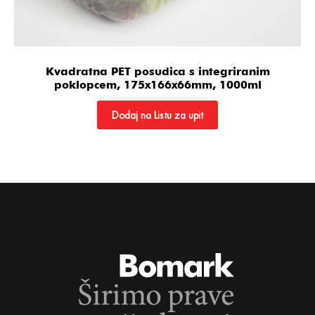
Kvadratna PET posudica s integriranim
poklopcem, 175x166x66mm, 1000ml
Dodaj na Listu za upit