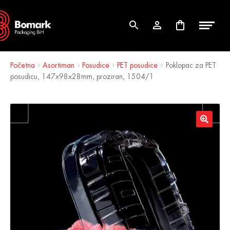
Skip
Skip
to
to
navigation
content
Početna
Asortiman
Posudice
PET posudice
Poklopac za PET
posudicu, 147x98x28mm, proziran, 1504/1