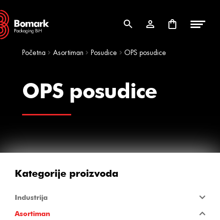
Skip
Skip
to
to
navigation
content
Početna
Asortiman
Posudice
OPS posudice
OPS posudice
Kategorije proizvoda
Industrija
Asortiman