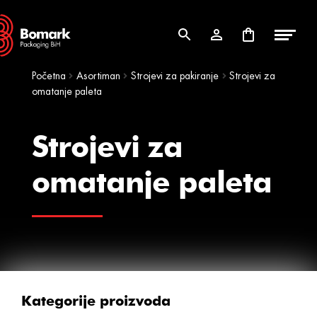
Skip
Skip
to
to
navigation
content
Početna
Asortiman
Strojevi za pakiranje
Strojevi za
omatanje paleta
Strojevi za
omatanje paleta
Kategorije proizvoda