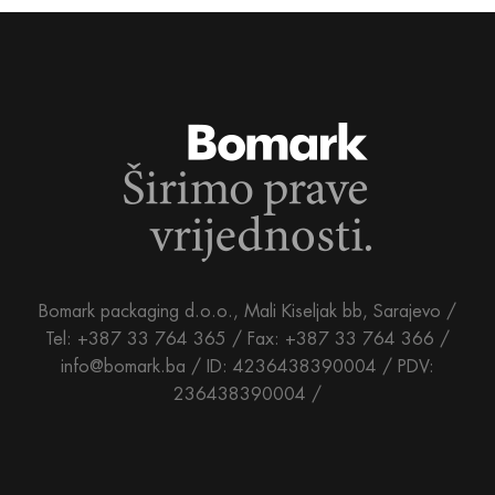
Bomark packaging d.o.o., Mali Kiseljak bb, Sarajevo /
Tel: +387 33 764 365 / Fax: +387 33 764 366 /
info@bomark.ba /
ID: 4236438390004 / PDV:
236438390004 /