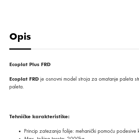
Opis
Ecoplat Plus FRD
je osnovni model stroja za omatanje paleta s
Ecoplat FRD
paleta.
Tehničke karakteristike:
Princip zatezanja folije: mehanički pomoću podesive 
Max. težina tereta: 2000kg