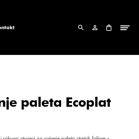
ontakt
anje paleta Ecoplat
i robusni strojevi za ovijanje paleta stretch folijom s