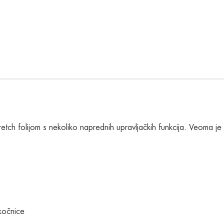
tretch folijom s nekoliko naprednih upravljačkih funkcija. Veom
kočnice