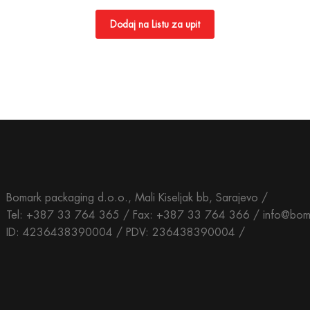
Dodaj na Listu za upit
Bomark packaging d.o.o., Mali Kiseljak bb, Sarajevo /
Tel: +387 33 764 365 / Fax: +387 33 764 366 / info@bom
ID: 4236438390004 / PDV: 236438390004 /