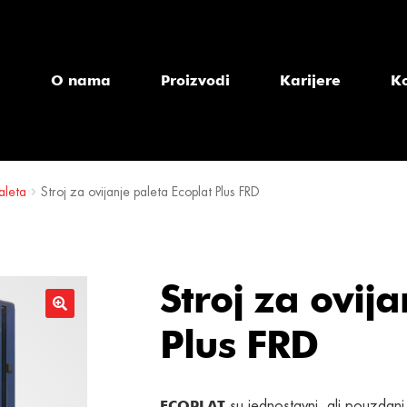
a
O nama
Proizvodi
Karijere
K
aleta
Stroj za ovijanje paleta Ecoplat Plus FRD
Stroj za ovij
Plus FRD
su jednostavni, ali pouzdani 
ECOPLAT