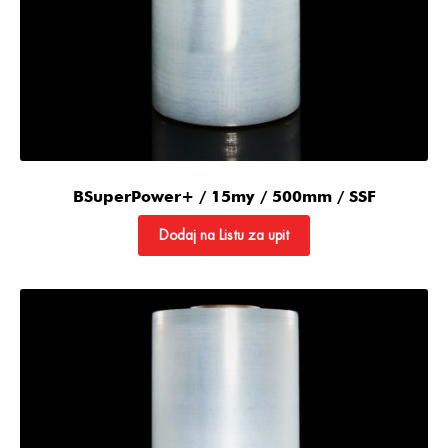
BSuperPower+ / 15my / 500mm / SSF
Dodaj na Listu za upit