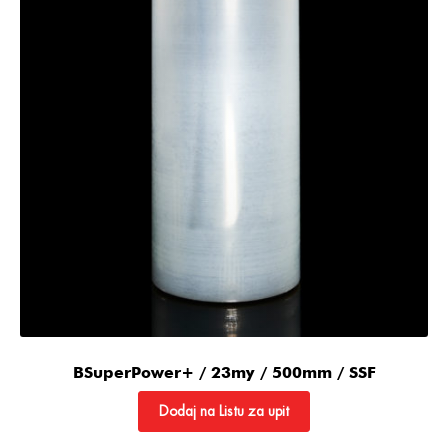
BSuperPower+ / 23my / 500mm / SSF
Dodaj na Listu za upit