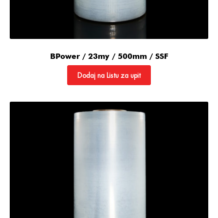
BPower / 23my / 500mm / SSF
Dodaj na Listu za upit