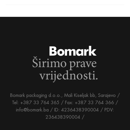
Bomark packaging d.o.o., Mali Kiseljak bb, Sarajevo /
Tel: +387 33 764 365 / Fax: +387 33 764 366 /
info@bomark.ba /
ID: 4236438390004 / PDV:
236438390004 /