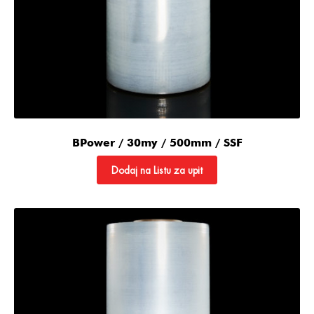
BPower / 30my / 500mm / SSF
Dodaj na Listu za upit