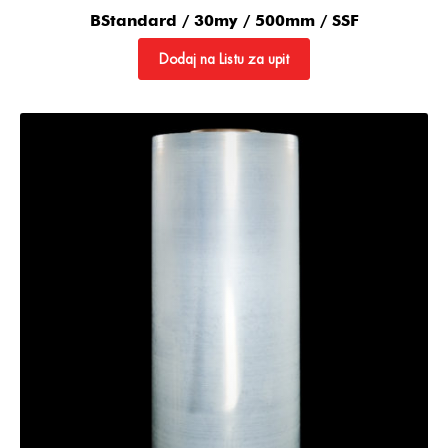
BStandard / 30my / 500mm / SSF
Dodaj na Listu za upit