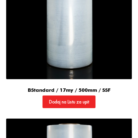
BStandard / 17my / 500mm / SSF
Dodaj na Listu za upit