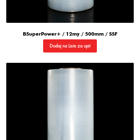
BSuperPower+ / 12my / 500mm / SSF
Dodaj na Listu za upit