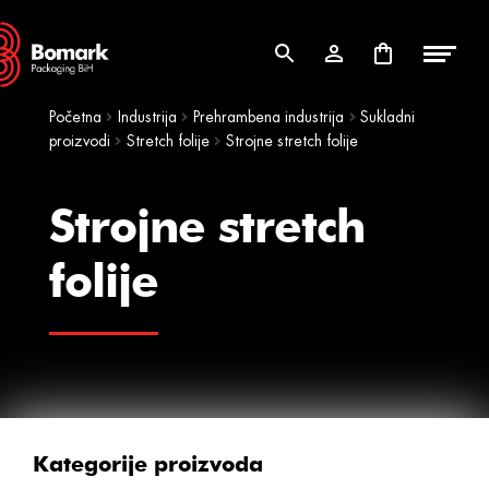
Skip
Skip
to
to
navigation
content
Početna
Industrija
Prehrambena industrija
Sukladni
proizvodi
Stretch folije
Strojne stretch folije
Strojne stretch
folije
Kategorije proizvoda