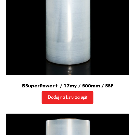
BSuperPower+ / 17my / 500mm / SSF
Dodaj na Listu za upit