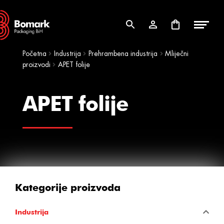
Skip
Skip
to
to
navigation
content
Početna
Industrija
Prehrambena industrija
Mliječni
proizvodi
APET folije
APET folije
Kategorije proizvoda
Industrija