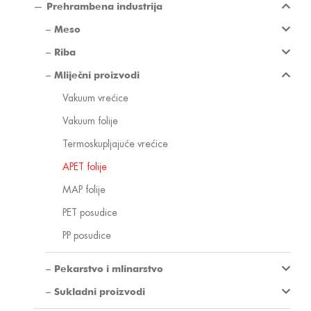
Prehrambena industrija
Meso
Riba
Mliječni proizvodi
Vakuum vrećice
Vakuum folije
Termoskupljajuće vrećice
APET folije
MAP folije
PET posudice
PP posudice
Pekarstvo i mlinarstvo
Sukladni proizvodi