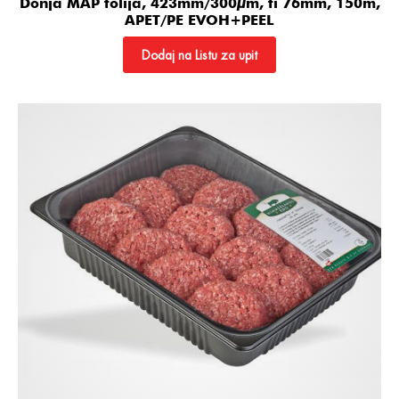
Donja MAP folija, 423mm/300µm, fi 76mm, 150m,
APET/PE EVOH+PEEL
Dodaj na Listu za upit