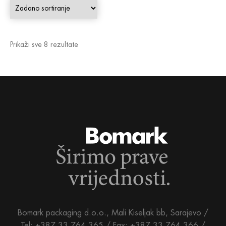
Prikaži sve 8 rezultate
Bomark packaging d.o.o., Mali Kiseljak bb, Sarajevo /
Tel: +387 33 764 365 / Fax: +387 33 764 366 /