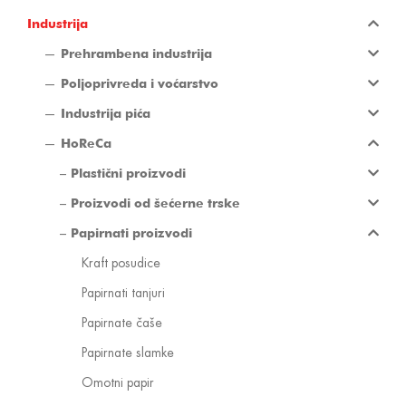
Industrija
Prehrambena industrija
Poljoprivreda i voćarstvo
Industrija pića
HoReCa
Plastični proizvodi
Proizvodi od šećerne trske
Papirnati proizvodi
Kraft posudice
Papirnati tanjuri
Papirnate čaše
Papirnate slamke
Omotni papir