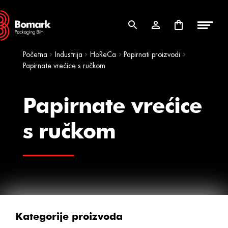
Skip
Skip
to
to
navigation
content
Početna
Industrija
HoReCa
Papirnati proizvodi
Papirnate vrećice s ručkom
Papirnate vrećice
s ručkom
Kategorije proizvoda