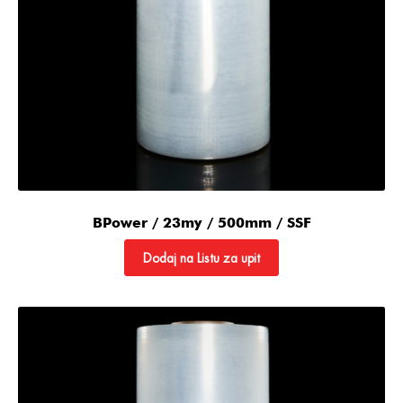
BPower / 23my / 500mm / SSF
Dodaj na Listu za upit