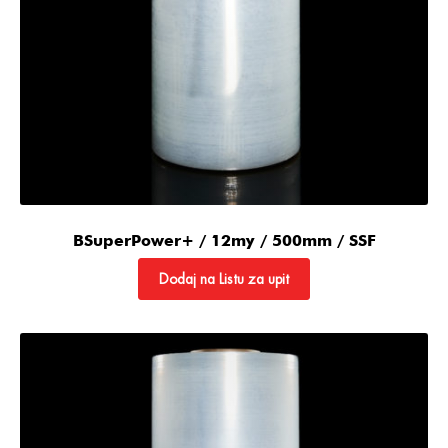
BSuperPower+ / 12my / 500mm / SSF
Dodaj na Listu za upit