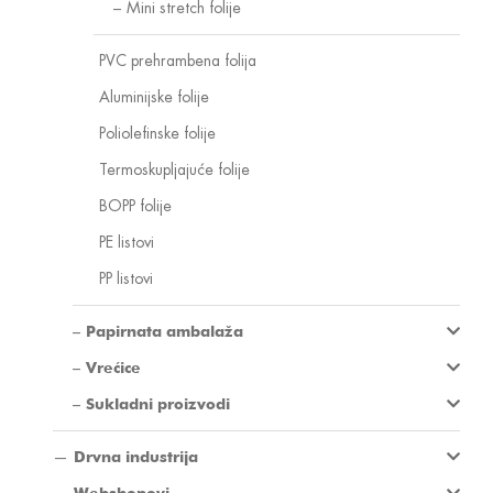
Mini stretch folije
PVC prehrambena folija
Aluminijske folije
Poliolefinske folije
Termoskupljajuće folije
BOPP folije
PE listovi
PP listovi
Papirnata ambalaža
Vrećice
Sukladni proizvodi
Drvna industrija
Webshopovi