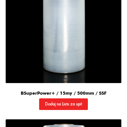
BSuperPower+ / 15my / 500mm / SSF
Dodaj na Listu za upit