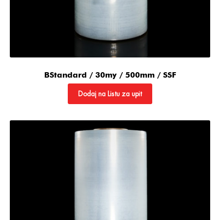
BStandard / 30my / 500mm / SSF
Dodaj na Listu za upit