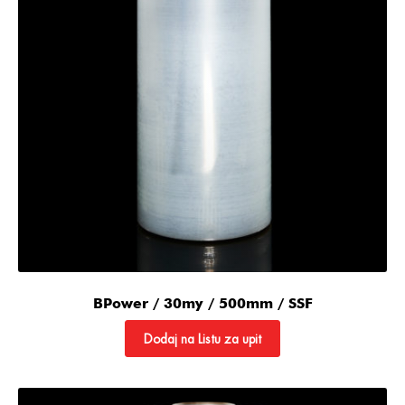
BPower / 30my / 500mm / SSF
Dodaj na Listu za upit