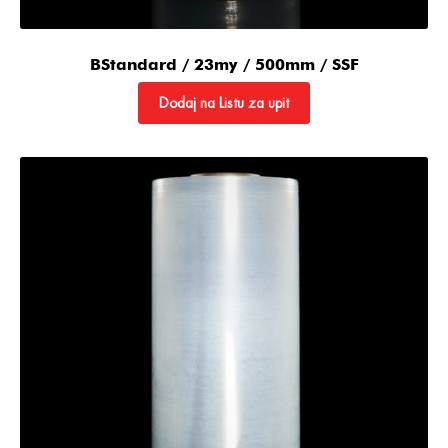
BStandard / 23my / 500mm / SSF
Dodaj na Listu za upit