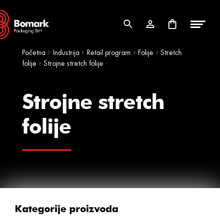
Skip
Skip
to
to
navigation
content
Početna
Industrija
Retail program
Folije
Stretch
folije
Strojne stretch folije
Strojne stretch
folije
Kategorije proizvoda