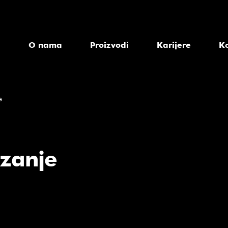
a
O nama
Proizvodi
Karijere
K
e
ezanje