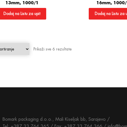
13mm, 1000/1
16mm, 1000/
Dodaj na Listu za upit
Dodaj na Listu za u
Prikaži sve 6 rezultate
Bomark packaging d.o.o., Mali Kiseljak bb, Sarajevo /
Tel: +387 33 764 365 / Fax: +387 33 764 366 / info@bom