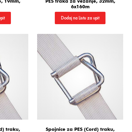
e, 19mm,
PES traka za vezanje, 32mm,
6x160m
pit
Dodaj na Listu za upit
d) traku,
Spojnice za PES (Cord) traku,