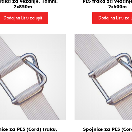
traka za vezanje, 16mm,
PES traka za vezanj
2x850m
2x600m
Dodaj na Listu za upit
Dodaj na Listu za u
nice za PES (Cord) traku,
Spojnice za PES (Cor