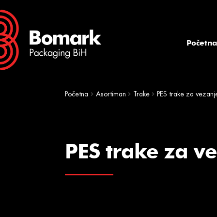
Skip
Skip
to
to
navigation
content
Početn
Početna
Asortiman
Trake
PES trake za vezanj
PES trake za v