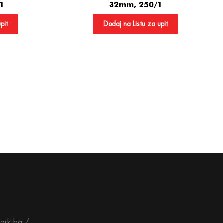
1
32mm, 250/1
pit
Dodaj na Listu za upit
ark.ba /