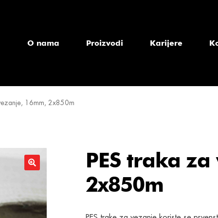
a
O nama
Proizvodi
Karijere
K
 vezanje, 16mm, 2x850m
PES traka za
2x850m
PES trake za vezanje koriste se prvenst