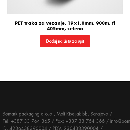
PET traka za vezanje, 19×1,0mm, 900m, fi
405mm, zelena
Dodaj na Listu za upit
Bomark packaging d.o.o., Mali Kiseljak bb, Sarajevo /
Tel: +387 33 764 365 / Fax: +387 33 764 366 / info@bom
ID: 4236438390004 / PDV: 236438390004 /