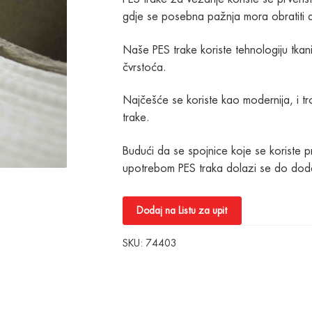
gdje se posebna pažnja mora obratiti 
Naše PES trake koriste tehnologiju tkani
čvrstoća.
Najčešće se koriste kao modernija, i tr
trake.
Budući da se spojnice koje se koriste pr
upotrebom PES traka dolazi se do dod
Dodaj na Listu za upit
SKU:
74403