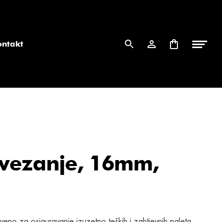
ontakt
 vezanje, 16mm,
veno za osiguravanje izuzetno teških i zahtjevnih paleta,