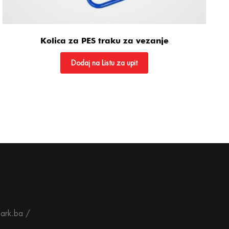
Kolica za PES traku za vezanje
Dodaj na Listu za upit
ark.ba /