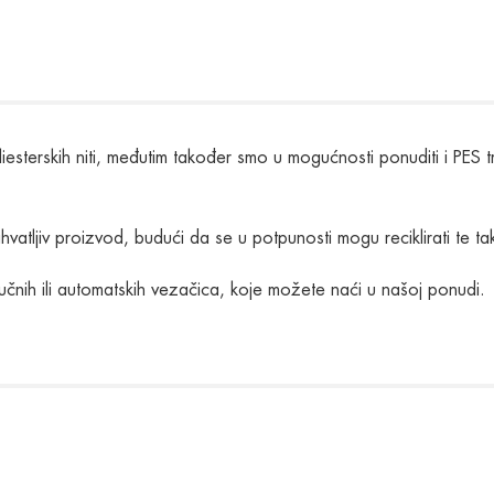
iesterskih niti, međutim također smo u mogućnosti ponuditi i PES 
vatljiv proizvod, budući da se u potpunosti mogu reciklirati te tako
učnih ili automatskih vezačica, koje možete naći u našoj ponudi.