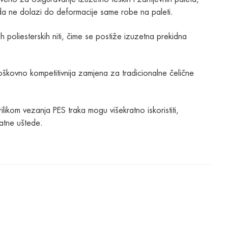
da ne dolazi do deformacije same robe na paleti.
h poliesterskih niti, čime se postiže izuzetna prekidna
oškovno kompetitivnija zamjena za tradicionalne čelične
ilikom vezanja PES traka mogu višekratno iskoristiti,
atne uštede.