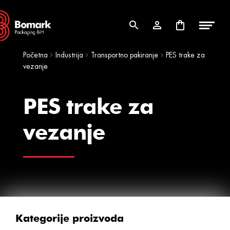
Skip
Skip
to
to
navigation
content
Početna
Industrija
Transportno pakiranje
PES trake za
vezanje
PES trake za
vezanje
Kategorije proizvoda