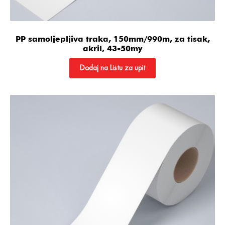
PP samoljepljiva traka, 150mm/990m, za tisak,
akril, 43-50my
Dodaj na Listu za upit