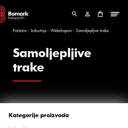
Skip
Skip
to
to
navigation
content
Početna
Industrija
Webshopovi
Samoljepljive trake
Samoljepljive
trake
Kategorije proizvoda