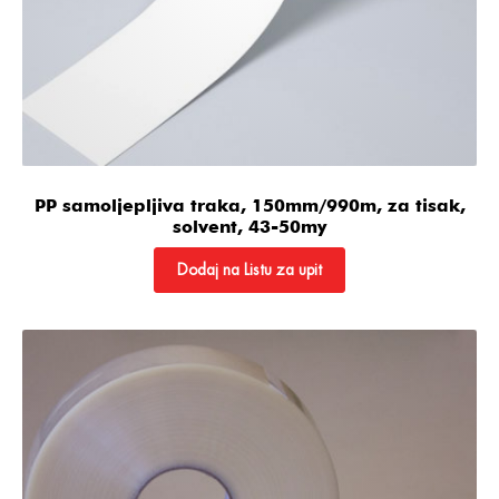
PP samoljepljiva traka, 150mm/990m, za tisak,
solvent, 43-50my
Dodaj na Listu za upit