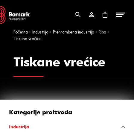
Skip
Skip
to
to
navigation
content
Početna
Industrija
Prehrambena industrija
Riba
Tiskane vrećice
Tiskane vrećice
Kategorije proizvoda
Industrija