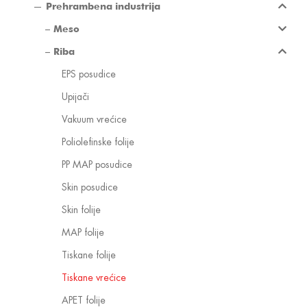
Prehrambena industrija
Meso
Riba
EPS posudice
Upijači
Vakuum vrećice
Poliolefinske folije
PP MAP posudice
Skin posudice
Skin folije
MAP folije
Tiskane folije
Tiskane vrećice
APET folije