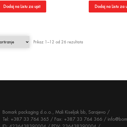
Dodaj na Listu za upit
Dodaj na Listu za u
Prikaz 1–12 od 26 rezultata
Bomark packaging d.o.o., Mali Kiseljak bb, Sarajevo /
Tel: +387 33 764 365 / Fax: +387 33 764 366 / info@bom
ID: 4236438390004 / PDV: 236438390004 /