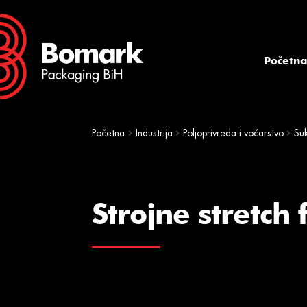
Skip
Skip
to
to
navigation
content
Početn
Početna
Industrija
Poljoprivreda i voćarstvo
Suk
Strojne stretch f