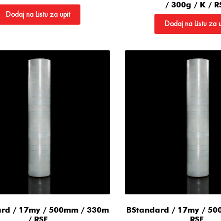
/ 300g / K / R
Dodaj na Listu za upit
Dodaj na Listu za u
rd / 17my / 500mm / 330m
BStandard / 17my / 50
/ RSF
RSF