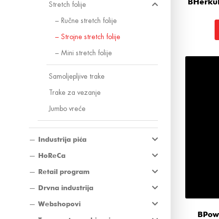
BHerkul
Stretch folije
Ručne stretch folije
Strojne stretch folije
Mini stretch folije
Samoljepljive trake
Trake za vezanje
Jumbo vreće
Industrija pića
HoReCa
Retail program
Drvna industrija
Webshopovi
BPow