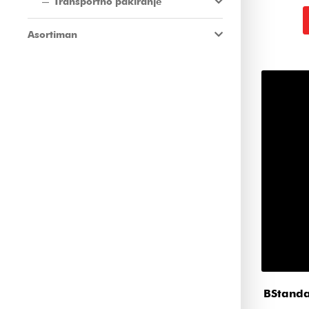
Transportno pakiranje
Asortiman
BStanda