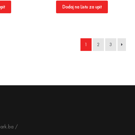
pit
Dodaj na Listu za upit
1
2
3
ark.ba /