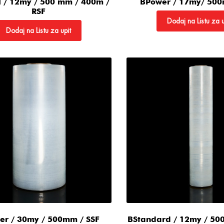
 / 12my / 500 mm / 400m /
BPower / 17my/ 500
RSF
Dodaj na Listu za u
Dodaj na Listu za upit
er / 30my / 500mm / SSF
BStandard / 12my / 50