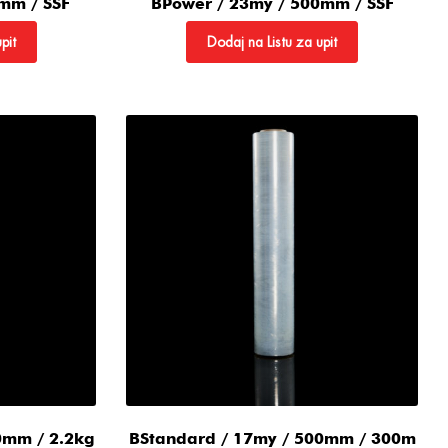
mm / SSF
BPower / 23my / 500mm / SSF
pit
Dodaj na Listu za upit
0mm / 2.2kg
BStandard / 17my / 500mm / 300m