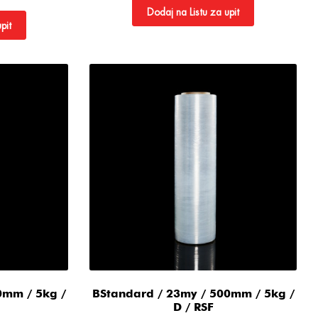
Dodaj na Listu za upit
pit
0mm / 5kg /
BStandard / 23my / 500mm / 5kg /
D / RSF