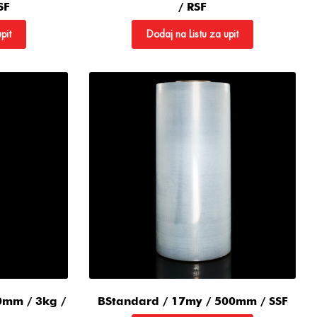
SF
/ RSF
pit
Dodaj na Listu za upit
0mm / 3kg /
BStandard / 17my / 500mm / SSF