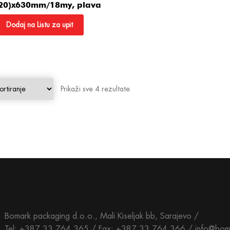
20)x630mm/18my, plava
Dodaj na Listu za upit
Prikaži sve 4 rezultate
Bomark packaging d.o.o., Mali Kiseljak bb, Sarajevo /
Tel: +387 33 764 365 / Fax: +387 33 764 366 / info@bom