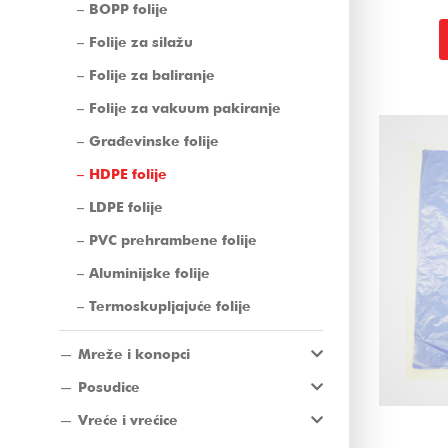
BOPP folije
Folije za silažu
Folije za baliranje
Folije za vakuum pakiranje
Građevinske folije
HDPE folije
LDPE folije
PVC prehrambene folije
Aluminijske folije
Termoskupljajuće folije
Mreže i konopci
Posudice
Vreće i vrećice