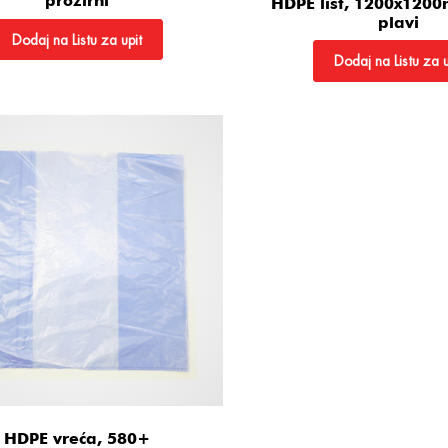
prozirni
HDPE list, 1200x120
plavi
Dodaj na Listu za upit
Dodaj na Listu za u
HDPE vreća, 580+