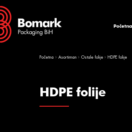
Skip
Skip
to
to
navigation
content
Početn
Početna
Asortiman
Ostale folije
HDPE folije
HDPE folije