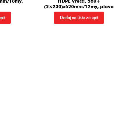
0mm/18my,
HDPE vreća, 560+
(2×230)x620mm/12my, plava
pit
Dodaj na Listu za upit