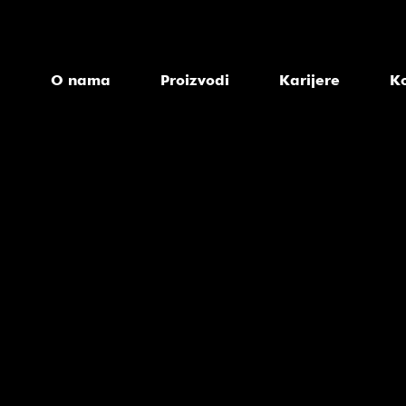
a
O nama
Proizvodi
Karijere
K