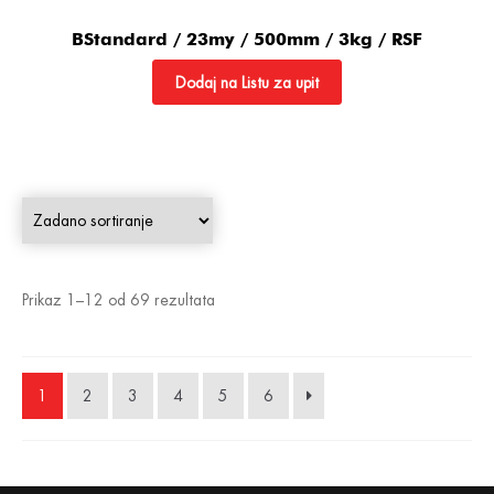
BStandard / 23my / 500mm / 3kg / RSF
Dodaj na Listu za upit
Prikaz 1–12 od 69 rezultata
1
2
3
4
5
6