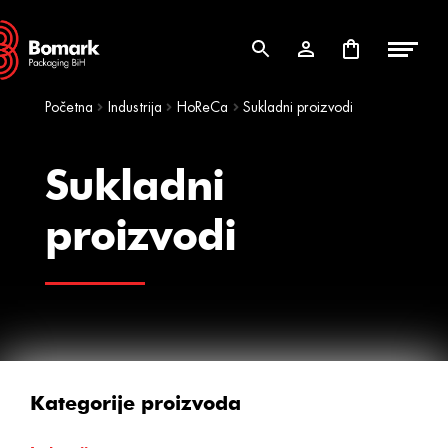
Skip
Skip
to
to
navigation
content
Početna
Industrija
HoReCa
Sukladni proizvodi
Sukladni
proizvodi
Kategorije proizvoda