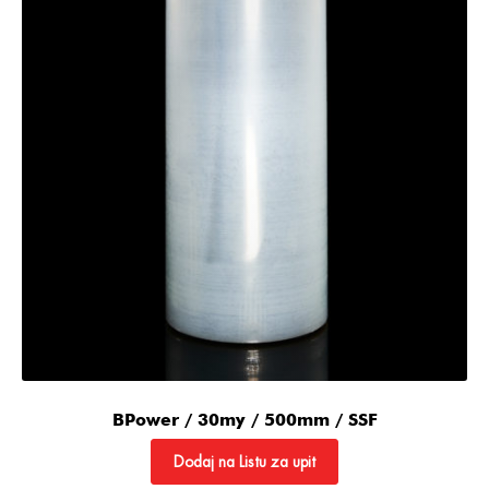
BPower / 30my / 500mm / SSF
Dodaj na Listu za upit