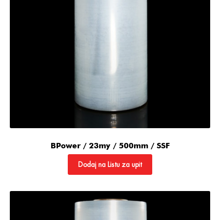
BPower / 23my / 500mm / SSF
Dodaj na Listu za upit