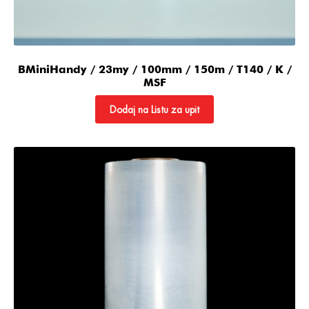
BMiniHandy / 23my / 100mm / 150m / T140 / K /
MSF
Dodaj na Listu za upit