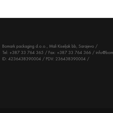
Bomark packaging d.o.o., Mali Kiseljak bb, Sarajevo /
Tel: +387 33 764 365 / Fax: +387 33 764 366 / info@bom
ID: 4236438390004 / PDV: 236438390004 /