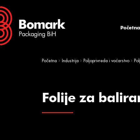
Skip
Skip
to
to
navigation
content
Početn
Početna
Industrija
Poljoprivreda i voćarstvo
Pol
Folije za balira