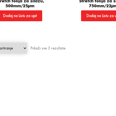
retch folija za silažu,
Stretch folija za s
500mm/25µm
750mm/22µ
Dodaj na Listu za upit
Dodaj na Listu za u
Prikaži sve 3 rezultate