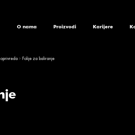
a
O nama
Proizvodi
Karijere
K
joprivreda
Folije za baliranje
nje