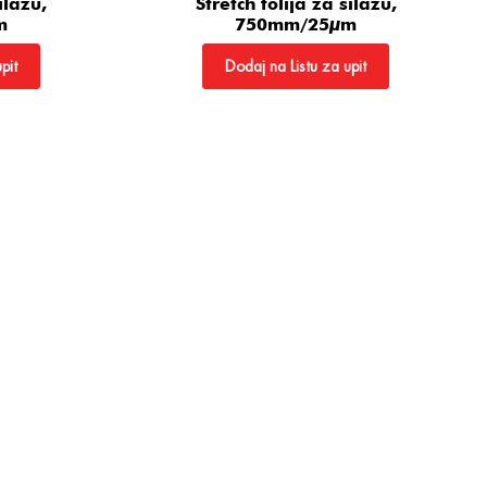
ilažu,
Stretch folija za silažu,
m
750mm/25µm
pit
Dodaj na Listu za upit