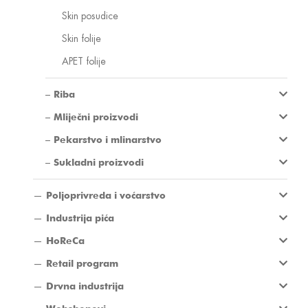
Skin posudice
Skin folije
APET folije
Riba
Mliječni proizvodi
Pekarstvo i mlinarstvo
Sukladni proizvodi
Poljoprivreda i voćarstvo
Industrija pića
HoReCa
Retail program
Drvna industrija