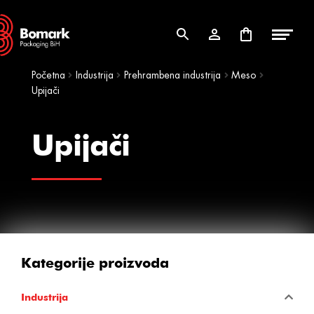
Skip
Skip
to
to
navigation
content
Početna
Industrija
Prehrambena industrija
Meso
Upijači
Upijači
Kategorije proizvoda
Industrija