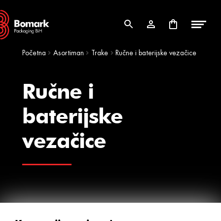
Skip
Skip
to
to
navigation
content
Početna
Asortiman
Trake
Ručne i baterijske vezačice
Ručne i
baterijske
vezačice