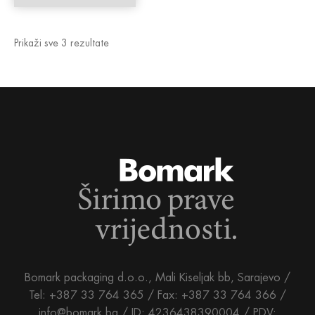
Prikaži sve 3 rezultate
Bomark packaging d.o.o., Mali Kiseljak bb, Sarajevo /
Tel: +387 33 764 365 / Fax: +387 33 764 366 /
info@bomark.ba /
ID: 4236438390004 / PDV: