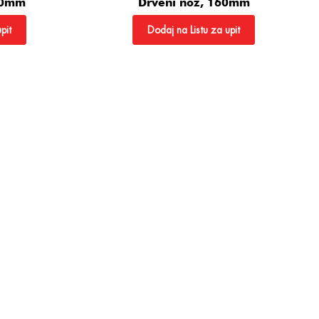
160mm
Drveni nož, 160mm
pit
Dodaj na Listu za upit