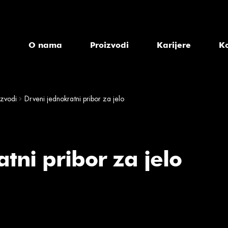
a
O nama
Proizvodi
Karijere
K
izvodi
Drveni jednokratni pribor za jelo
tni pribor za jelo