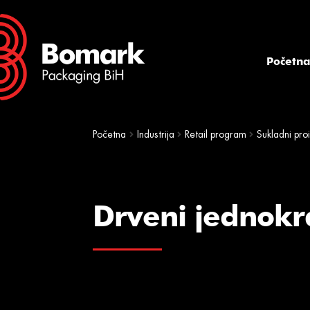
Skip
Skip
to
to
navigation
content
Početn
Početna
Industrija
Retail program
Sukladni pro
Drveni jednokra