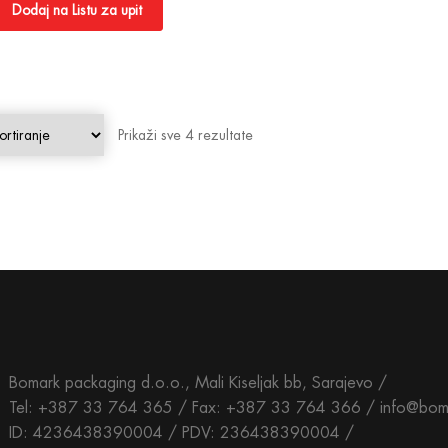
Dodaj na Listu za upit
Prikaži sve 4 rezultate
Bomark packaging d.o.o., Mali Kiseljak bb, Sarajevo /
Tel: +387 33 764 365 / Fax: +387 33 764 366 / info@bom
ID: 4236438390004 / PDV: 236438390004 /