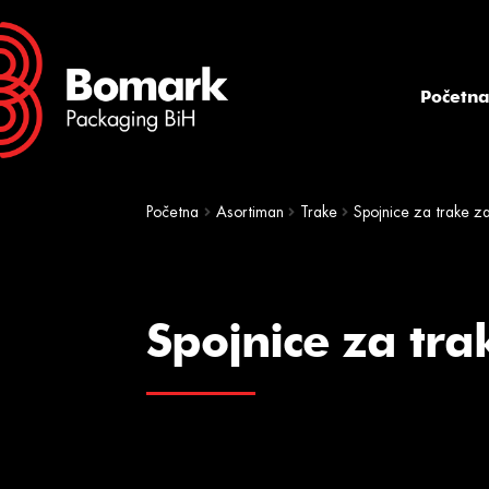
Skip
Skip
to
to
navigation
content
Početn
Početna
Asortiman
Trake
Spojnice za trake z
Spojnice za tra