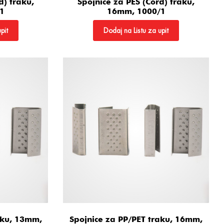
d) traku,
Spojnice za PES (Cord) traku,
1
16mm, 1000/1
pit
Dodaj na Listu za upit
aku, 13mm,
Spojnice za PP/PET traku, 16mm,