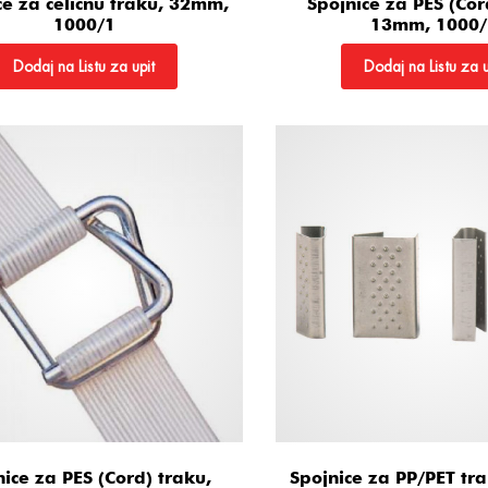
ce za čeličnu traku, 32mm,
Spojnice za PES (Cor
1000/1
13mm, 1000/
Dodaj na Listu za upit
Dodaj na Listu za u
nice za PES (Cord) traku,
Spojnice za PP/PET tr