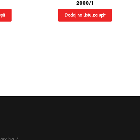
2000/1
pit
Dodaj na Listu za upit
ark.ba /