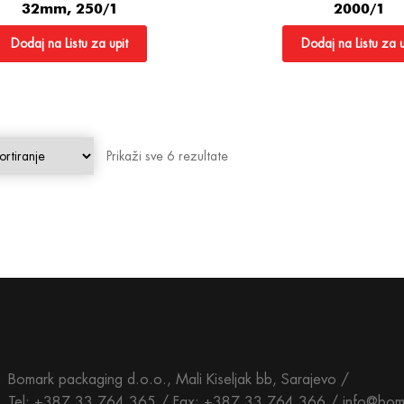
32mm, 250/1
2000/1
Dodaj na Listu za upit
Dodaj na Listu za u
Prikaži sve 6 rezultate
Bomark packaging d.o.o., Mali Kiseljak bb, Sarajevo /
Tel: +387 33 764 365 / Fax: +387 33 764 366 / info@bom