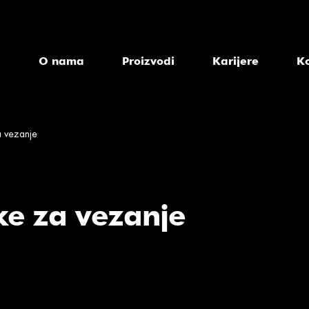
a
O nama
Proizvodi
Karijere
K
a vezanje
ke za vezanje