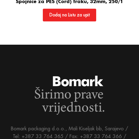
Spojnice za PES (Cord) traku, 32mm, 250/1
Dodaj na Listu za upit
Bomark packaging d.o.o., Mali Kiseljak bb, Sarajevo /
Tel: +387 33 764 365 / Fax: +387 33 764 366 /