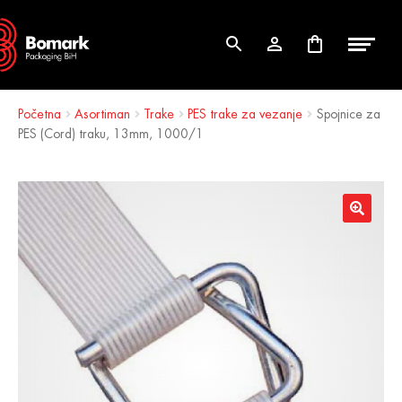
Skip
Skip
to
to
navigation
content
Početna
Asortiman
Trake
PES trake za vezanje
Spojnice za
PES (Cord) traku, 13mm, 1000/1