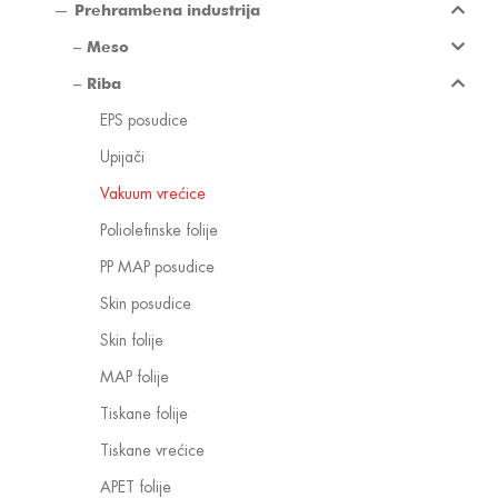
Prehrambena industrija
Meso
Riba
EPS posudice
Upijači
Vakuum vrećice
Poliolefinske folije
PP MAP posudice
Skin posudice
Skin folije
MAP folije
Tiskane folije
Tiskane vrećice
APET folije