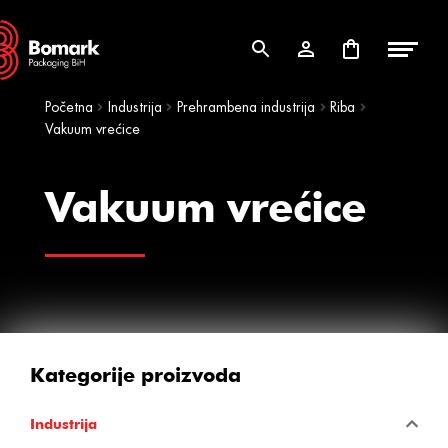
Skip
Skip
to
to
navigation
content
Početna
Industrija
Prehrambena industrija
Riba
Vakuum vrećice
Vakuum vrećice
Kategorije proizvoda
Industrija