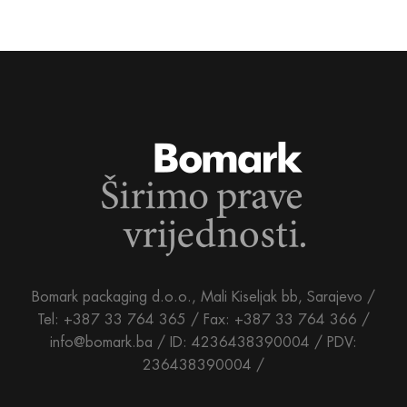
Bomark packaging d.o.o., Mali Kiseljak bb, Sarajevo /
Tel: +387 33 764 365 / Fax: +387 33 764 366 /
info@bomark.ba /
ID: 4236438390004 / PDV:
236438390004 /