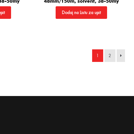
 38-50my
48mm/150m, solvent, 38-50my
pit
Dodaj na Listu za upit
1
2