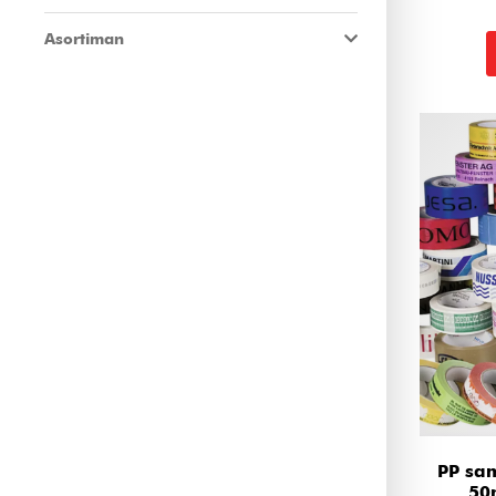
Asortiman
PP sam
50