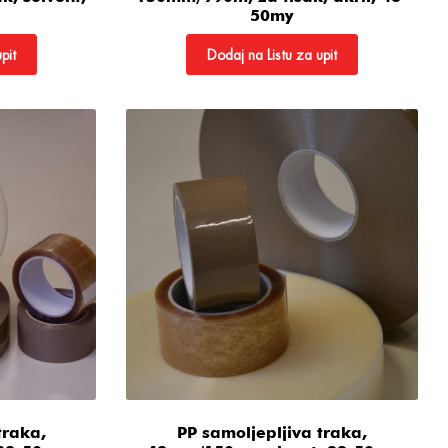
50my
pit
Dodaj na Listu za upit
traka,
PP samoljepljiva traka,