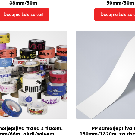
38mm/50m
50mm/50m
Dodaj na Listu za upit
Dodaj na Listu za u
oljepljiva traka s tiskom,
PP samoljepljiva 
mm/66m, akril/solvent
150mm/1320m, za tisak