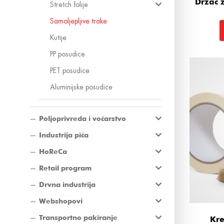
Držač z
Stretch folije
Samoljepljive trake
Kutije
PP posudice
PET posudice
Aluminijske posudice
Poljoprivreda i voćarstvo
Industrija pića
HoReCa
Retail program
Drvna industrija
Webshopovi
Transportno pakiranje
Kre