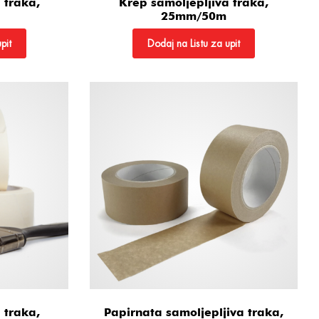
 traka,
Krep samoljepljiva traka,
25mm/50m
pit
Dodaj na Listu za upit
 traka,
Papirnata samoljepljiva traka,