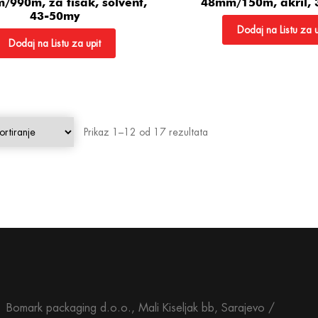
990m, za tisak, solvent,
48mm/150m, akril,
43-50my
Dodaj na Listu za u
Dodaj na Listu za upit
Prikaz 1–12 od 17 rezultata
Bomark packaging d.o.o., Mali Kiseljak bb, Sarajevo /