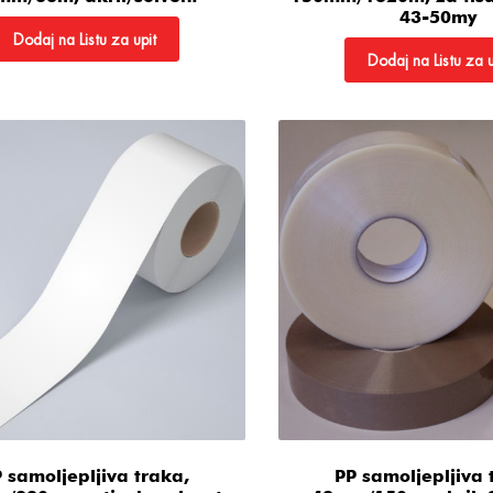
43-50my
Dodaj na Listu za upit
Dodaj na Listu za u
 samoljepljiva traka,
PP samoljepljiva 