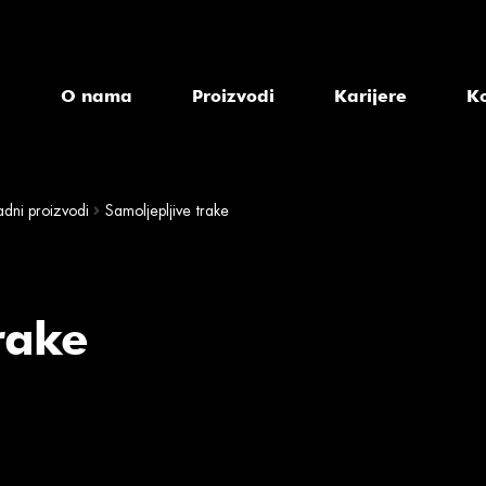
a
O nama
Proizvodi
Karijere
K
adni proizvodi
Samoljepljive trake
rake