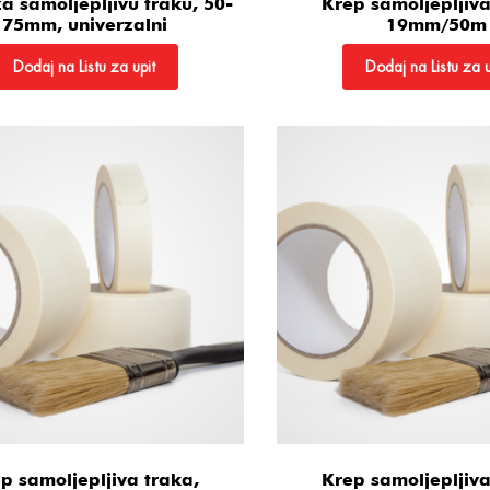
a samoljepljivu traku, 50-
Krep samoljepljiva
75mm, univerzalni
19mm/50m
Dodaj na Listu za upit
Dodaj na Listu za u
p samoljepljiva traka,
Krep samoljepljiva