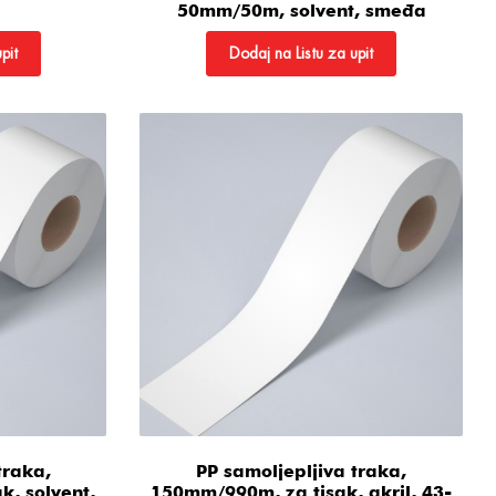
50mm/50m, solvent, smeđa
pit
Dodaj na Listu za upit
traka,
PP samoljepljiva traka,
, solvent,
150mm/990m, za tisak, akril, 43-