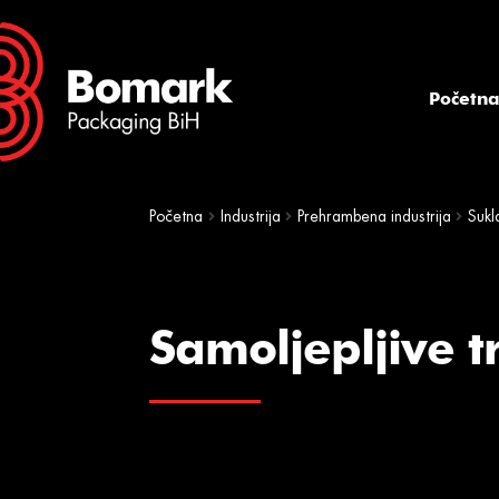
Skip
Skip
to
to
navigation
content
Početn
Početna
Industrija
Prehrambena industrija
Sukl
Samoljepljive t