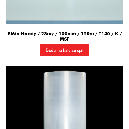
BMiniHandy / 23my / 100mm / 150m / T140 / K /
MSF
Dodaj na Listu za upit