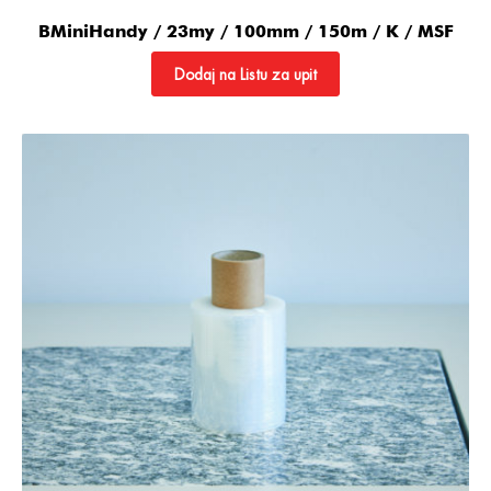
BMiniHandy / 23my / 100mm / 150m / K / MSF
Dodaj na Listu za upit