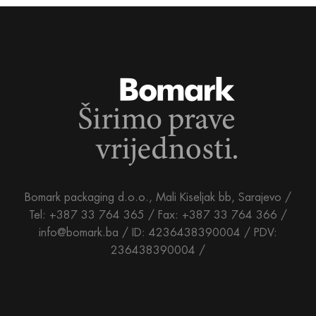
Bomark packaging d.o.o., Mali Kiseljak bb, Sarajevo /
Tel: +387 33 764 365 / Fax: +387 33 764 366 /
info@bomark.ba /
ID: 4236438390004 / PDV:
236438390004 /