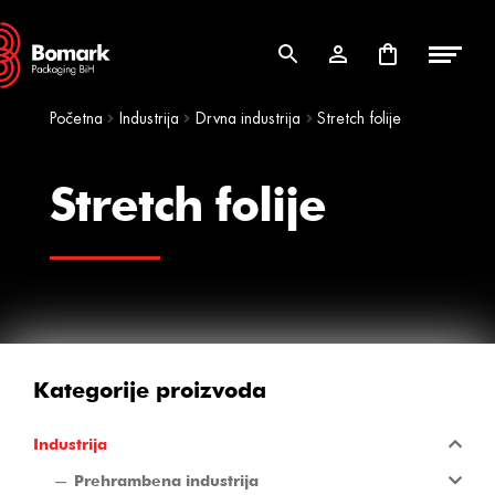
Skip
Skip
to
to
navigation
content
Početna
Industrija
Drvna industrija
Stretch folije
Stretch folije
Kategorije proizvoda
Industrija
Prehrambena industrija