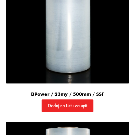
BPower / 23my / 500mm / SSF
Dodaj na Listu za upit