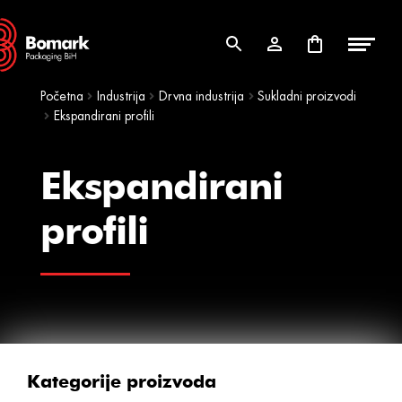
Skip
Skip
to
to
navigation
content
Početna
Industrija
Drvna industrija
Sukladni proizvodi
Ekspandirani profili
Ekspandirani
profili
Kategorije proizvoda